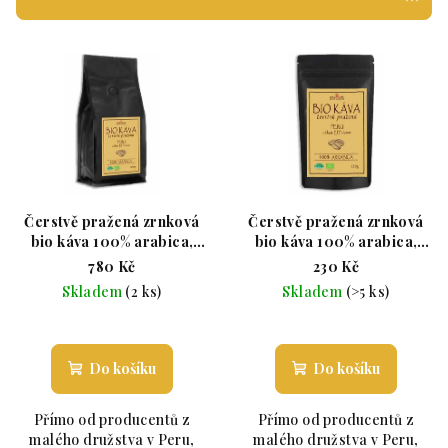
Výpis produktů
Čerstvě pražená zrnková
Čerstvě pražená zrnková
bio káva 100% arabica,
bio káva 100% arabica,
Peru 1 Kg
Peru 250 g
780 Kč
230 Kč
Skladem
(2 ks)
Skladem
(>5 ks)
Průměrné hodnocení produktu je 5,0 z 5 hvězdiče
Průměrné hodnoce
Do košíku
Do košíku
Přímo od producentů z
Přímo od producentů z
malého družstva v Peru,
malého družstva v Peru,