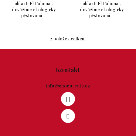
oblasti El Palomar,
oblasti El Palomar,
dovážíme ekologicky
dovážíme ekologicky
pěstovaná,...
pěstovaná,...
2
položek celkem
Ovládací prvky výpisu
Zápatí
Kontakt
info
@
choco-cafe.cz