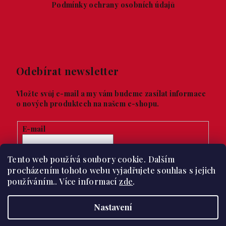
Podmínky ochrany osobních údajů
Odebírat newsletter
Vložte svůj e-mail a my vám budeme zasílat informace
o nových produktech na našem e-shopu.
E-mail
Vložením e-mailu souhlasíte s
podmínkami ochrany
Tento web používá soubory cookie. Dalším
osobních údajů
procházením tohoto webu vyjadřujete souhlas s jejich
používáním.. Více informací
zde
.
Přihlásit se
Nastavení