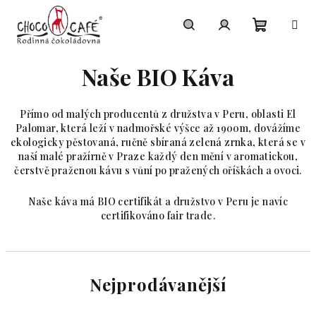
Přejít na obsah
Nákupní
Hledat
Přihlášení
Naše BIO Káva
Přímo od malých producentů z družstva v Peru, oblasti El
Palomar, která leží v nadmořské výšce až 1900m, dovážíme
ekologicky pěstovaná, ručně sbíraná zelená zrnka, která se v
naší malé pražírně v Praze každý den mění v aromatickou,
čerstvě praženou kávu s vůní po pražených oříškách a ovoci.
Naše káva má BIO certifikát a družstvo v Peru je navíc
certifikováno fair trade.
Nejprodávanější