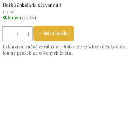
Hořká čokoláda s levandulí
115 Kč
Skladem
(>5 ks)
Průměrné hodnocení produktu je 5,0 z 5 hvězdiček.
−
+
Do košíku
Exkluzivní ručně vyráběná tabulka ze 72% hořké čokolády.
Jemný prášek ze sušených květů...