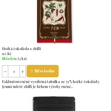
Hořká čokoláda s chilli
115 Kč
Skladem
(3 ks)
Průměrné hodnocení produktu je 5,0 z 5 hvězdiček.
−
+
Do košíku
Exkluzivní ručně vyráběná tabulka ze 72% hořké čokolády.
Jemně mleté chilli je během výroby ručně...