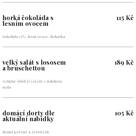
horká čokoláda s
115 Kč
lesním ovocem
čokoláda 72%, lesní ovoce, šlehačka
velký salát s lososem
189 Kč
a bruschettou
vydatný oběd či večeře v italském
stylu
domácí dorty dle
105 Kč
aktuální nabídky
denně pečené z čerstvých