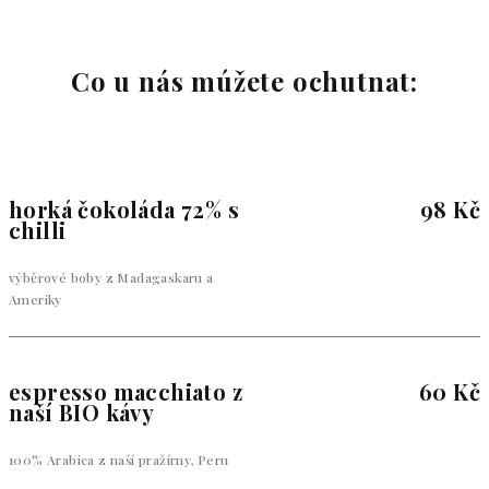
Co u nás múžete ochutnat:
horká čokoláda 72% s
98 Kč
chilli
výběrové boby z Madagaskaru a
Ameriky
espresso macchiato z
60 Kč
naší BIO kávy
100% Arabica z naší pražírny, Peru