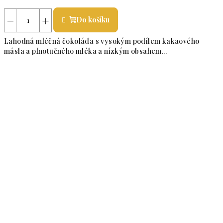
Průměrné hodnocení produktu je 5,0 z 5 hvězdiček.
−
+
Do košíku
Lahodná mléčná čokoláda s vysokým podílem kakaového
másla a plnotučného mléka a nízkým obsahem...