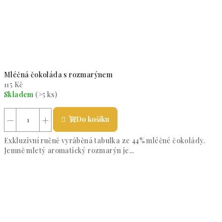
Mléčná čokoláda s rozmarýnem
115 Kč
Skladem
(>5 ks)
Průměrné hodnocení produktu je 5,0 z 5 hvězdiček.
−
+
Do košíku
Exkluzivní ručně vyráběná tabulka ze 44% mléčné čokolády.
Jemně mletý aromatický rozmarýn je...