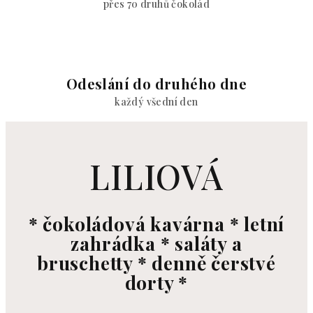
přes 70 druhů čokolád
Odeslání do druhého dne
každý všední den
LILIOVÁ
* čokoládová kavárna * letní
zahrádka * saláty a
bruschetty * denně čerstvé
dorty *