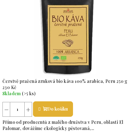
Čerstvě pražená zrnková bio káva 100% arabica, Peru 250 g
230 Kč
Skladem
(>5 ks)
Průměrné hodnocení produktu je 4,5 z 5 hvězdiček.
−
+
Do košíku
Přímo od producentů z malého družstva v Peru, oblasti El
Palomar, dovážíme ekologicky pěstovaná,...