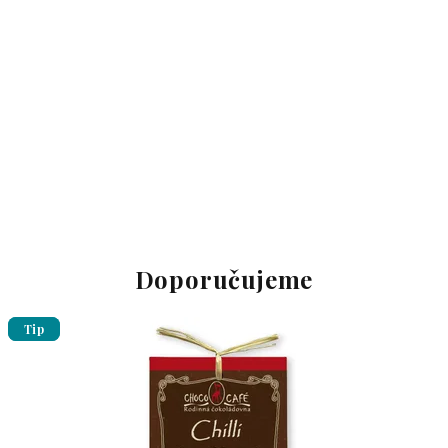
Doporučujeme
Tip
Tip