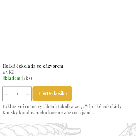
Hořká čokoláda se zázvorem
115 Kč
Skladem
(1 ks)
Průměrné hodnocení produktu je 5,0 z 5 hvězdiček.
−
+
Do košíku
Exkluzivní ručně vyráběná tabulka ze 72% hořké čokolády.
Kousky kandovaného kořene zázvoru jsou...