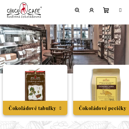
Přejít na obsah
Nákupní
Hledat
Přihlášení
Čokoládové tabulky
Čokoládové pecičky