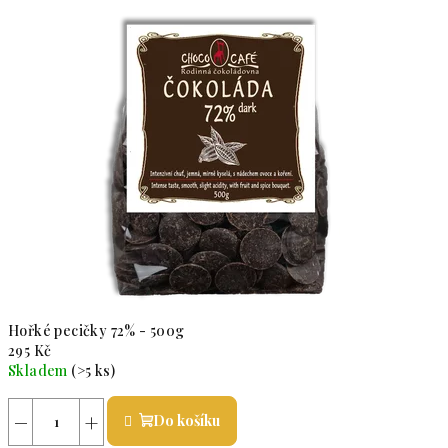
Hořké pecičky 72% - 500g
295 Kč
Skladem
(>5 ks)
Průměrné hodnocení produktu je 5,0 z 5 hvězdiček.
−
+
Do košíku