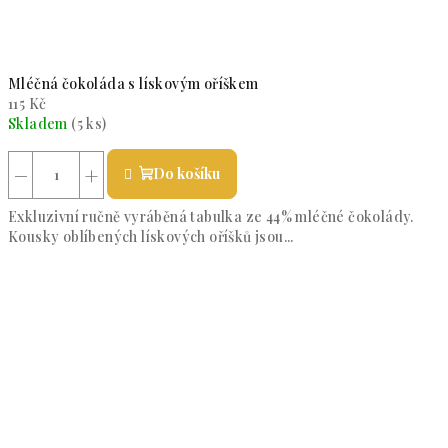
Mléčná čokoláda s lískovým oříškem
115 Kč
Skladem
(5 ks)
Průměrné hodnocení produktu je 5,0 z 5 hvězdiček.
−
+
Do košíku
Exkluzivní ručně vyráběná tabulka ze 44% mléčné čokolády.
Kousky oblíbených lískových oříšků jsou...