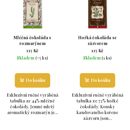
Mléčná čokoláda s
Hořká čokoláda se
rozmarýnem
zázvorem
115 Kč
115 Kč
Skladem
(>5 ks)
Skladem
(1 ks)
Průměrné hodnocení produktu je 5,0 z 5 hvězdiče
Průměrné hodnoc
Do košíku
Do košíku
Exkluzivní ručně vyráběná
Exkluzivní ručně vyráběná
tabulka ze 44% mléčné
tabulka ze 72% hořké
čokolády. Jemně mletý
čokolády. Kousky
aromatický rozmarýn je...
kandovaného kořene
zázvoru jsou...