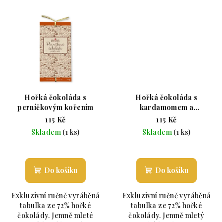
Hořká čokoláda s
Hořká čokoláda s
perníčkovým kořením
kardamomem a
muškátovým oříškem
115 Kč
115 Kč
Skladem
(1 ks)
Skladem
(1 ks)
Průměrné hodnocení produktu je 5,0 z 5 hvězdiče
Průměrné hodnoc
Do košíku
Do košíku
Exkluzivní ručně vyráběná
Exkluzivní ručně vyráběná
tabulka ze 72% hořké
tabulka ze 72% hořké
čokolády. Jemně mleté
čokolády. Jemně mletý