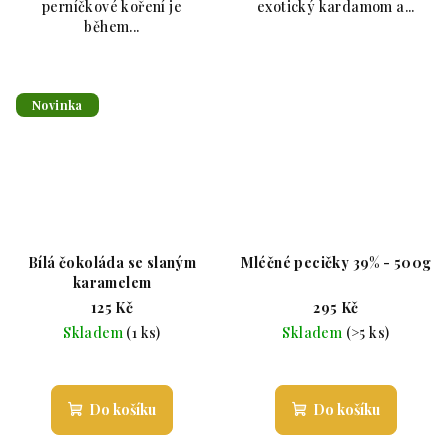
perníčkové koření je
exotický kardamom a...
během...
Novinka
Bílá čokoláda se slaným
Mléčné pecičky 39% - 500g
karamelem
125 Kč
295 Kč
Skladem
(1 ks)
Skladem
(>5 ks)
Průměrné hodnocení produktu je 5,0 z 5 hvězdiče
Průměrné hodnoc
Do košíku
Do košíku