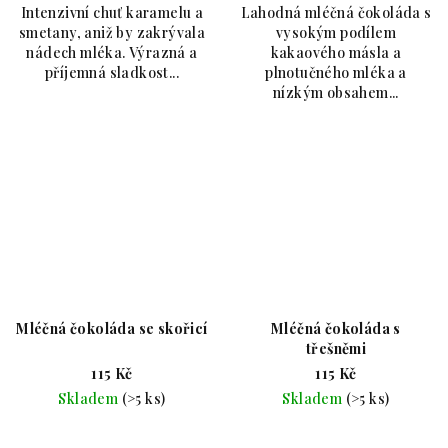
Intenzivní chuť karamelu a
Lahodná mléčná čokoláda s
smetany, aniž by zakrývala
vysokým podílem
nádech mléka. Výrazná a
kakaového másla a
příjemná sladkost...
plnotučného mléka a
nízkým obsahem...
Mléčná čokoláda se skořicí
Mléčná čokoláda s
třešněmi
115 Kč
115 Kč
Skladem
(>5 ks)
Skladem
(>5 ks)
Průměrné hodnocení produktu je 5,0 z 5 hvězdiče
Průměrné hodnoc