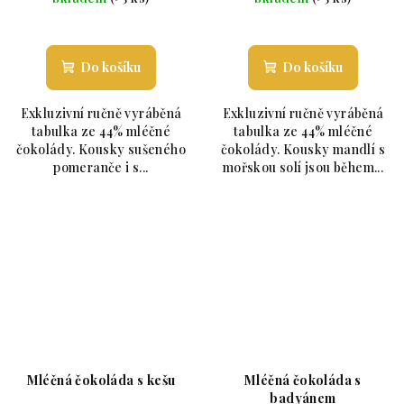
Průměrné hodnocení produktu je 5,0 z 5 hvězdiče
Průměrné hodnoc
Do košíku
Do košíku
Exkluzivní ručně vyráběná
Exkluzivní ručně vyráběná
tabulka ze 44% mléčné
tabulka ze 44% mléčné
čokolády. Kousky sušeného
čokolády. Kousky mandlí s
pomeranče i s...
mořskou solí jsou během...
Mléčná čokoláda s kešu
Mléčná čokoláda s
badyánem