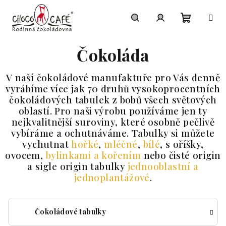
Přejít na obsah
Nákupní
Hledat
Přihlášení
Čokoláda
V naší čokoládové manufaktuře pro Vás denně
vyrábíme více jak 70 druhů vysokoprocentních
čokoládových tabulek z bobů všech světových
oblastí. Pro naši výrobu používáme jen ty
nejkvalitnější suroviny, které osobně pečlivě
vybíráme a ochutnáváme. Tabulky si můžete
vychutnat
hořké
,
mléčné
,
bílé
, s oříšky,
ovocem,
bylinkami a kořením
nebo čisté origin
a sigle origin tabulky
jednooblastní a
jednoplantážové
.
Čokoládové tabulky