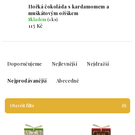
Hořká čokoláda s kardamomem a
muškátovým oříškem
Skladem
(1 ks)
115 Kč
Řazení produktů
Doporučujeme
Nejlevnější
Nejdražší
Nejprodávanější
Abecedně
Otevřít filtr
Výpis produktů