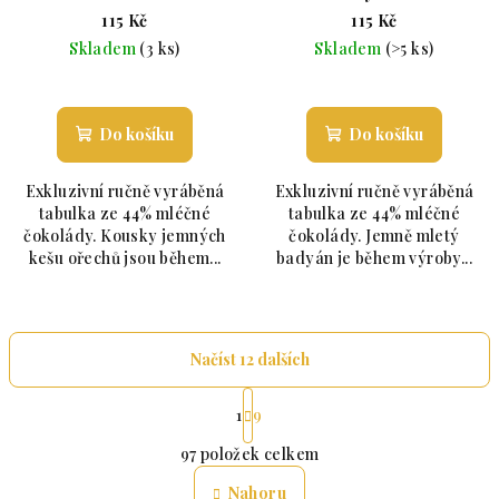
115 Kč
115 Kč
Skladem
(3 ks)
Skladem
(>5 ks)
Průměrné hodnocení produktu je 5,0 z 5 hvězdiče
Průměrné hodnoc
Do košíku
Do košíku
Exkluzivní ručně vyráběná
Exkluzivní ručně vyráběná
tabulka ze 44% mléčné
tabulka ze 44% mléčné
čokolády. Kousky jemných
čokolády. Jemně mletý
kešu ořechů jsou během...
badyán je během výroby...
Načíst 12 dalších
Stránkování
1
9
Ovládací prvky výpisu
97
položek celkem
Nahoru