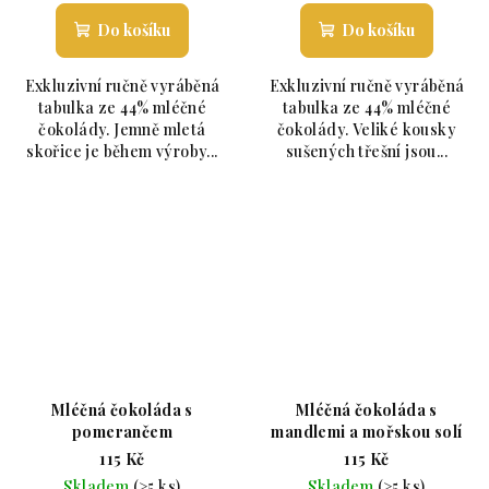
Do košíku
Do košíku
Exkluzivní ručně vyráběná
Exkluzivní ručně vyráběná
tabulka ze 44% mléčné
tabulka ze 44% mléčné
čokolády. Jemně mletá
čokolády. Veliké kousky
skořice je během výroby...
sušených třešní jsou...
Mléčná čokoláda s
Mléčná čokoláda s
pomerančem
mandlemi a mořskou solí
115 Kč
115 Kč
Skladem
(>5 ks)
Skladem
(>5 ks)