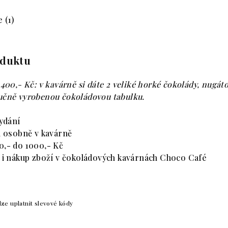
 (1)
oduktu
 400,- Kč: v kavárně si dáte 2 veliké horké čokolády, nugá
učně vyrobenou čokoládovou tabulku.
vydání
i osobně v kavárně
0,- do 1000,- Kč
i i nákup zboží v čokoládových kavárnách Choco Café
ze uplatnit slevové kódy