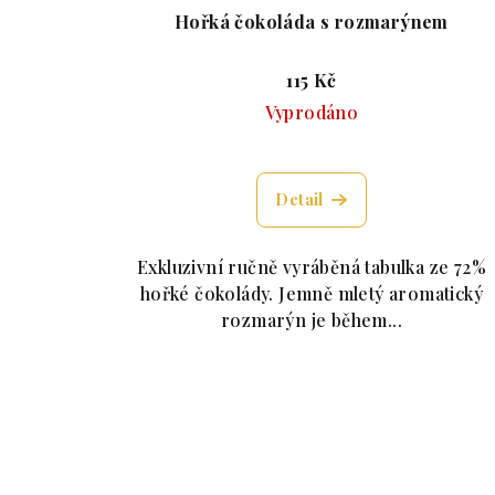
Hořká čokoláda s rozmarýnem
115 Kč
Vyprodáno
Průměrné hodnocení p
Detail
Exkluzivní ručně vyráběná tabulka ze 72%
hořké čokolády. Jemně mletý aromatický
rozmarýn je během...