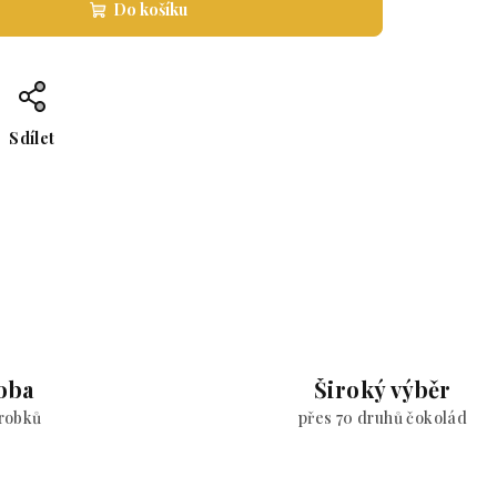
Do košíku
Sdílet
oba
Široký výběr
ýrobků
přes 70 druhů čokolád