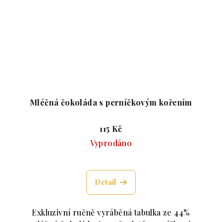
Mléčná čokoláda s perníčkovým kořením
115 Kč
Vyprodáno
roduktu je 5,0 z 5 hvězdiček.
Průměrné hodnocení produktu 
Detail
Exkluzivní ručně vyráběná tabulka ze 44%