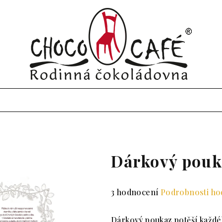
Dárkový pouk
Průměrné hodnocení produktu 
3 hodnocení
Podrobnosti ho
Dárkový poukaz potěší každ