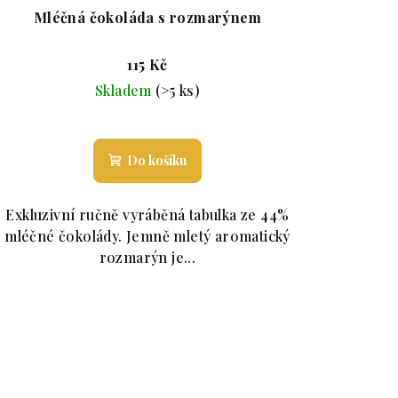
Mléčná čokoláda s rozmarýnem
115 Kč
Skladem
(>5 ks)
je 5,0 z 5 hvězdiček.
Průměrné hodnocení produktu je 5,0 
Do košíku
Exkluzivní ručně vyráběná tabulka ze 44%
mléčné čokolády. Jemně mletý aromatický
rozmarýn je...