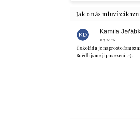
KD
Hodnocení obchodu 
11.7.2026
Čokoláda je naprosto famózní
Snědli jsme ji posezení :-).