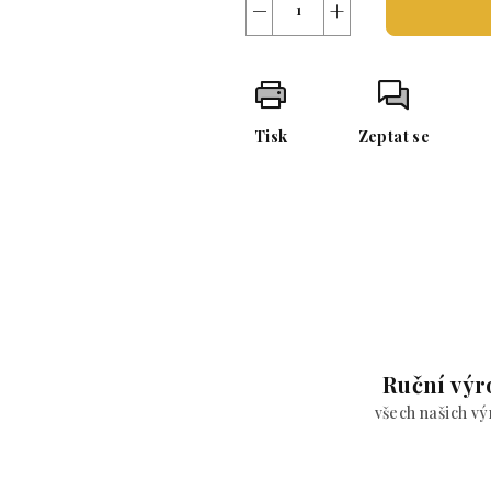
−
+
Tisk
Zeptat se
Ruční výr
všech našich v