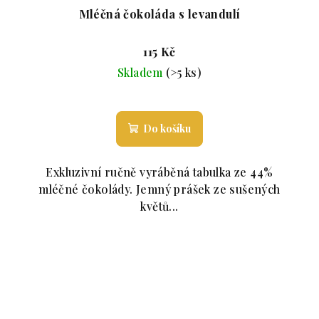
Mléčná čokoláda s levandulí
115 Kč
Skladem
(>5 ks)
roduktu je 5,0 z 5 hvězdiček.
Průměrné hodnocení produktu 
Do košíku
Exkluzivní ručně vyráběná tabulka ze 44%
mléčné čokolády. Jemný prášek ze sušených
květů...