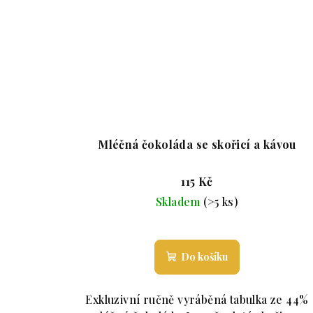
Mléčná čokoláda se skořicí a kávou
115 Kč
Skladem
(>5 ks)
Průměrné hodnocení p
Do košíku
Exkluzivní ručně vyráběná tabulka ze 44%