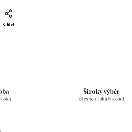
Sdílet
oba
Široký výběr
ýrobků
přes 70 druhů čokolád
e