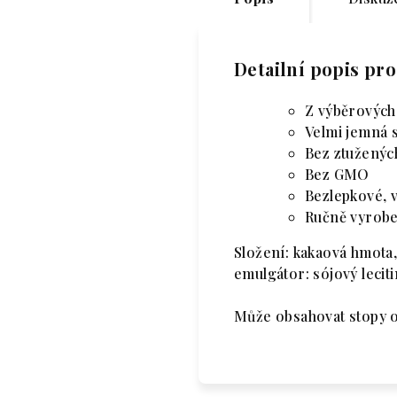
Detailní popis pr
Z výběrových
Velmi jemná 
Bez ztuženýc
Bez GMO
Bezlepkové, 
Ručně vyrobe
Složení: kakaová hmota,
emulgátor: sójový lecit
Může obsahovat stopy o