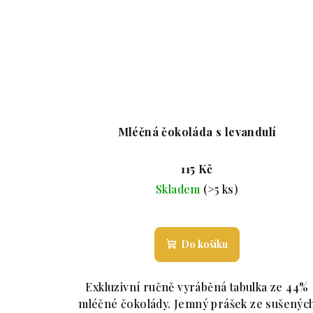
Mléčná čokoláda s levandulí
115 Kč
Skladem
(>5 ks)
Průměrné hodnocení p
Do košíku
Exkluzivní ručně vyráběná tabulka ze 44%
mléčné čokolády. Jemný prášek ze sušenýc