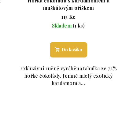
u
Hořká čokoláda s kardamomem a
muškátovým oříškem
115 Kč
Skladem
(1 ks)
roduktu je 5,0 z 5 hvězdiček.
Průměrné hodnocení produktu 
Do košíku
Exkluzivní ručně vyráběná tabulka ze 72%
hořké čokolády. Jemně mletý exotický
kardamom a...