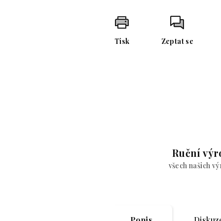
Tisk
Zeptat se
Ruční výr
všech našich v
Popis
Diskuz