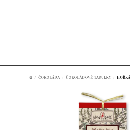
Přejít na obsah
/
ČOKOLÁDA
/
ČOKOLÁDOVÉ TABULKY
/
HOŘKÁ
DOMŮ