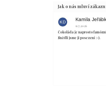
KD
Hodnocení obchodu 
11.7.2026
Čokoláda je naprosto famózní
Snědli jsme ji posezení :-).