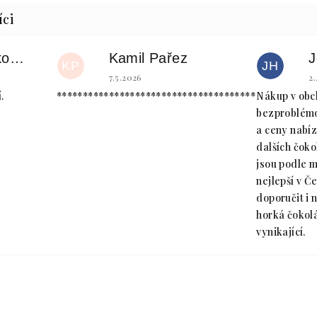
Kamila Jeřábková, DiS.
Kamil Pařez
J
KP
JH
je 5 z 5 hvězdiček.
Hodnocení obchodu je 5 z 5 hvězdiček.
H
7.5.2026
2
.
**************************************
Nákup v obc
bezproblémov
a ceny nabí
dalších čok
jsou podle 
nejlepší v Č
doporučit i 
horká čokolá
vynikající.