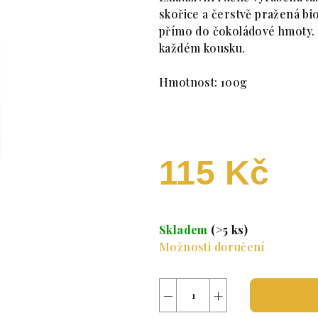
skořice a čerstvě pražená b
přímo do čokoládové hmoty. 
každém kousku.
Hmotnost: 100g
115 Kč
Měrná cena:
Skladem
(>5 ks)
Možnosti doručení
−
+