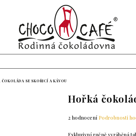
 ČOKOLÁDA SE SKOŘICÍ A KÁVOU
Hořká čokolád
Průměrné hodnocení produktu 
2 hodnocení
Podrobnosti h
Exkluzivní ručně vyráběná ta