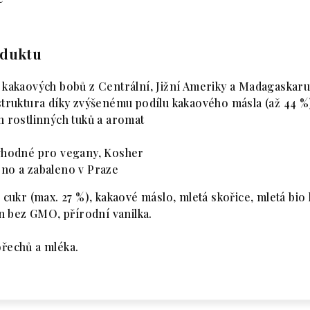
oduktu
 kakaových bobů z Centrální, Jižní Ameriky a Madagaskar
struktura díky zvýšenému podílu kakaového másla (až 44 %
h rostlinných tuků a aromat
vhodné pro vegany, Kosher
no a zabaleno v Praze
 cukr (max. 27 %), kakaové máslo, mletá skořice, mletá bio 
in bez GMO, přírodní vanilka.
řechů a mléka.