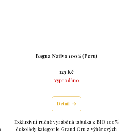
Bagua Nativo 100% (Peru)
125 Kč
Vyprodáno
roduktu je 5,0 z 5 hvězdiček.
Průměrné hodnocení produktu 
Detail
Exkluzivní ručně vyráběná tabulka z BIO 100%
h
čokolády kategorie Grand Cru z výběrových