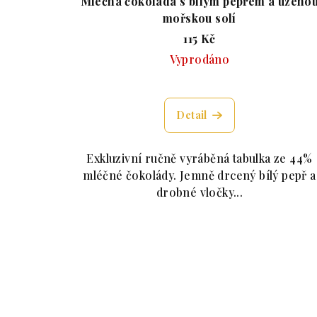
Mléčná čokoláda s bílým pepřem a uzeno
mořskou solí
115 Kč
Vyprodáno
Průměrné hodnocení p
Detail
Exkluzivní ručně vyráběná tabulka ze 44%
mléčné čokolády. Jemně drcený bílý pepř a
drobné vločky...