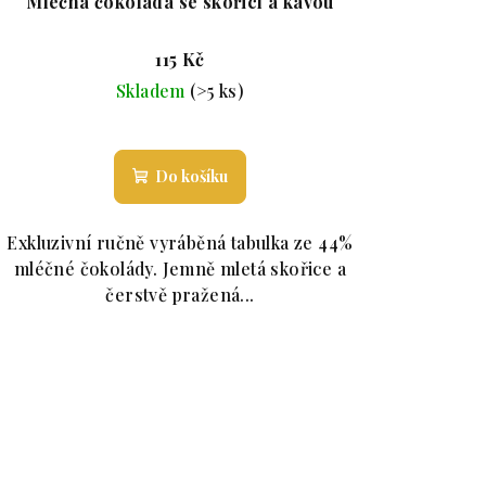
Mléčná čokoláda se skořicí a kávou
115 Kč
Skladem
(>5 ks)
je 5,0 z 5 hvězdiček.
Průměrné hodnocení produktu je 5,0 
Do košíku
Exkluzivní ručně vyráběná tabulka ze 44%
mléčné čokolády. Jemně mletá skořice a
čerstvě pražená...