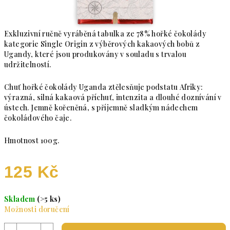
Exkluzivní ručně vyráběná tabulka ze 78% hořké čokolády
kategorie Single Origin z výběrových kakaových bobů z
Ugandy, které jsou produkovány v souladu s trvalou
udržitelností.
Chuť hořké čokolády Uganda ztělesňuje podstatu Afriky:
výrazná, silná kakaová příchuť, intenzita a dlouhé doznívání v
ústech. Jemně kořeněná, s příjemně sladkým nádechem
čokoládového čaje.
Hmotnost 100g.
125 Kč
Měrná cena:
Skladem
(>5 ks)
Možnosti doručení