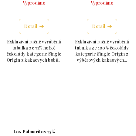
Vyprodáno
Vyprodáno
Průměrné hodnocení produktu je 5,0 z 5 hvězdiče
Průměrné hodnoc
Detail
Detail
Exkluzivní ručně vyráběná
Exkluzivní ručně vyráběná
tabulka ze 71% hořké
tabulka ze 100% čokolády
čokolády kategorie Single
kategorie Single Origin z
Origin z kakaových bobů...
výběrových kakaových...
Los Palmaritos 75%