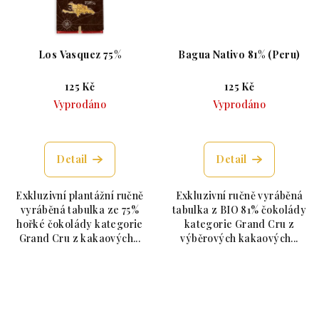
Los Vasquez 75%
Bagua Nativo 81% (Peru)
125 Kč
125 Kč
Vyprodáno
Vyprodáno
Průměrné hodnocení produktu je 5,0 z 5 hvězdiče
Průměrné hodnoc
Detail
Detail
Exkluzivní plantážní ručně
Exkluzivní ručně vyráběná
vyráběná tabulka ze 75%
tabulka z BIO 81% čokolády
hořké čokolády kategorie
kategorie Grand Cru z
Grand Cru z kakaových...
výběrových kakaových...