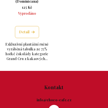
(Dominicana)
125 Kč
Vyprodáno
Průměrné hodnocení produktu je 5,0 z 5 hvězdiče
Detail
Exkluzivní plantážní ručně
vyráběná tabulka ze 75%
hořké čokolády kategorie
Grand Cru z kakaových...
Zápatí
Kontakt
info
@
choco-cafe.cz