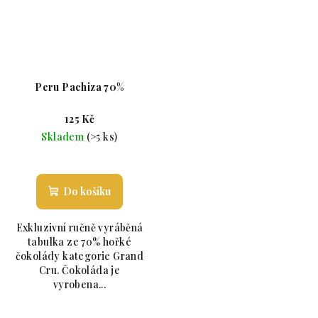
Peru Pachiza 70%
125 Kč
Skladem
(>5 ks)
Průměrné hodnocení produktu je 5,0 z 5 hvězdiče
Do košíku
Exkluzivní ručně vyráběná
tabulka ze 70% hořké
čokolády kategorie Grand
Cru. Čokoláda je
vyrobena...