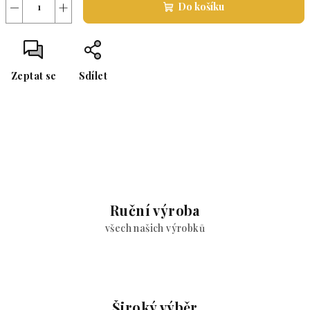
−
+
Do košíku
Zeptat se
Sdílet
Ruční výroba
všech našich výrobků
Široký výběr