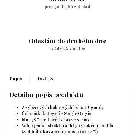
přes 70 druhů čokolád
Odeslání do druhého dne
každý všední den
Popis
Diskuze
Detailní popis produktu
Z výběrových kakaových bobů z Ugandy
Čokoláda kategorie Single Origin
Min. 78 % celkové kakaové sušiny
Velmi jemná struktura díky vysokému podílu
kvalitního kakaového másla (až 42 %)