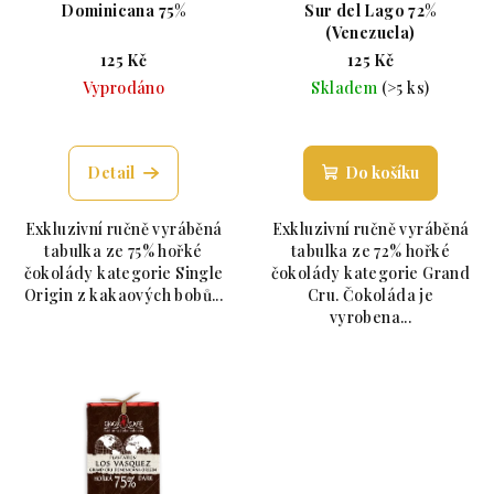
Dominicana 75%
Sur del Lago 72%
(Venezuela)
125 Kč
125 Kč
Vyprodáno
Skladem
(>5 ks)
Průměrné hodnocení produktu je 5,0 z 5 hvězdiče
Průměrné hodnoc
Detail
Do košíku
Exkluzivní ručně vyráběná
Exkluzivní ručně vyráběná
tabulka ze 75% hořké
tabulka ze 72% hořké
čokolády kategorie Single
čokolády kategorie Grand
Origin z kakaových bobů...
Cru. Čokoláda je
vyrobena...