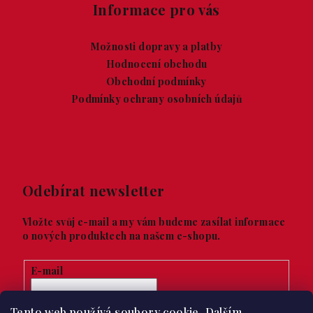
Informace pro vás
Možnosti dopravy a platby
Hodnocení obchodu
Obchodní podmínky
Podmínky ochrany osobních údajů
Odebírat newsletter
Vložte svůj e-mail a my vám budeme zasílat informace
o nových produktech na našem e-shopu.
E-mail
Vložením e-mailu souhlasíte s
podmínkami ochrany
Tento web používá soubory cookie. Dalším