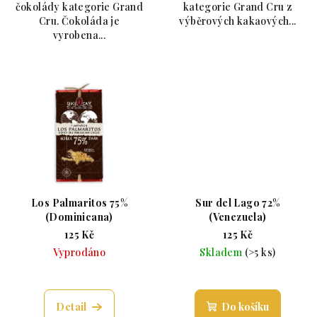
čokolády kategorie Grand
kategorie Grand Cru z
Cru. Čokoláda je
výběrových kakaových...
vyrobena...
Los Palmaritos 75%
Sur del Lago 72%
(Dominicana)
(Venezuela)
125 Kč
125 Kč
Vyprodáno
Skladem
(>5 ks)
Průměrné hodnocení produktu je 5,0 z 5 hvězdiče
Průměrné hodnoc
Detail
Do košíku