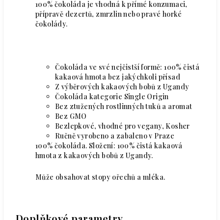
100% čokoláda je vhodná k přímé konzumaci,
přípravě dezertů, zmrzlin nebo pravé horké
čokolády.
Čokoláda ve své nejčistší formě: 100% čistá
kakaová hmota bez jakýchkoli přísad
Z výběrových kakaových bobů z Ugandy
Čokoláda kategorie Single Origin
Bez ztužených rostlinných tuků a aromat
Bez GMO
Bezlepkové, vhodné pro vegany, Kosher
Ručně vyrobeno a zabaleno v Praze
100% čokoláda.
Složení: 100% čistá kakaová
hmota z kakaových bobů z Ugandy.
Může obsahovat stopy ořechů a mléka.
Doplňkové parametry