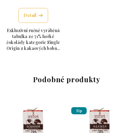
Průměrné hodnocení produktu je 5,0 z 5 hvězdiče
Detail
Exkluzivní ručně vyráběná
tabulka ze 71% hořké
čokolády kategorie Single
Origin z kakaových bobů...
Podobné produkty
Tip