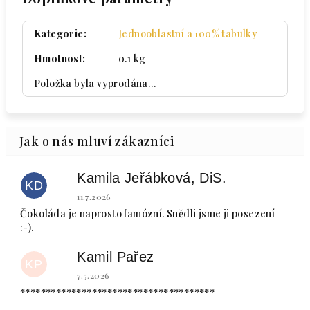
Kategorie
:
Jednooblastní a 100% tabulky
Hmotnost
:
0.1 kg
Položka byla vyprodána…
Kamila Jeřábková, DiS.
KD
Hodnocení obchodu je 5 z 5 hvězdiček.
11.7.2026
Čokoláda je naprosto famózní. Snědli jsme ji posezení
:-).
Kamil Pařez
KP
Hodnocení obchodu je 5 z 5 hvězdiček.
7.5.2026
**************************************