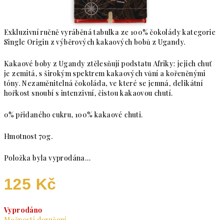
Exkluzivní ručně vyráběná tabulka ze 100% čokolády kategorie
Single Origin z výběrových kakaových bobů z Ugandy.
Kakaové boby z Ugandy ztělesňují podstatu Afriky: jejich chuť
je zemitá, s širokým spektrem kakaových vůní a kořeněnými
tóny. Nezaměnitelná čokoláda, ve které se jemná, delikátní
hořkost snoubí s intenzivní, čistou kakaovou chutí.
0% přidaného cukru, 100% kakaové chuti.
Hmotnost 70g.
Položka byla vyprodána…
125 Kč
Měrná cena:
Vyprodáno
Možnosti doručení