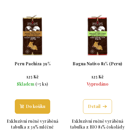
Peru Pachiza 39%
Bagua Nativo 81% (Peru)
125 Kč
125 Kč
Skladem
(>5 ks)
Vyprodáno
Průměrné hodnocení produktu je 5,0 z 5 hvězdiče
Průměrné hodnoc
Do košíku
Detail
Exkluzivní ručně vyráběná
Exkluzivní ručně vyráběná
tabulka z 39% mléčné
tabulka z BIO 81% čokolády