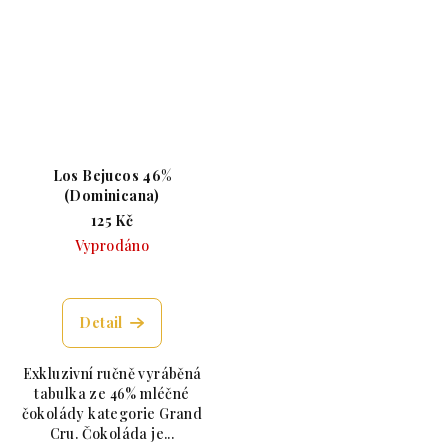
Los Bejucos 46%
(Dominicana)
125 Kč
Vyprodáno
Průměrné hodnocení produktu je 5,0 z 5 hvězdiče
Detail
Exkluzivní ručně vyráběná
tabulka ze 46% mléčné
čokolády kategorie Grand
Cru. Čokoláda je...