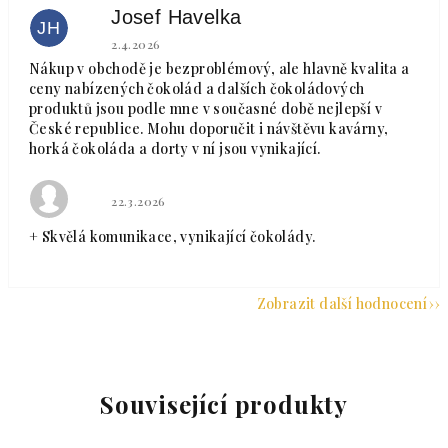
Josef Havelka
JH
Hodnocení obchodu je 5 z 5 hvězdiček.
2.4.2026
Nákup v obchodě je bezproblémový, ale hlavně kvalita a
ceny nabízených čokolád a dalších čokoládových
produktů jsou podle mne v současné době nejlepší v
České republice. Mohu doporučit i návštěvu kavárny,
horká čokoláda a dorty v ní jsou vynikající.
Hodnocení obchodu je 5 z 5 hvězdiček.
22.3.2026
+ Skvělá komunikace, vynikající čokolády.
Zobrazit další hodnocení
Související produkty