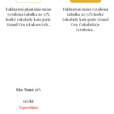
Exkluzivní plantážní ručně
Exkluzivní ručně vyráběná
vyráběná tabulka ze 75%
tabulka ze 72% hořké
hořké čokolády kategorie
čokolády kategorie Grand
Grand Cru z kakaových...
Cru. Čokoláda je
vyrobena...
São Tomé 71%
125 Kč
Vyprodáno