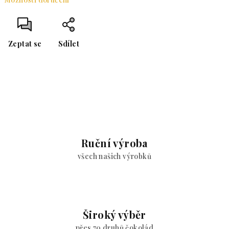
Zeptat se
Sdílet
Ruční výroba
všech našich výrobků
Široký výběr
přes 70 druhů čokolád