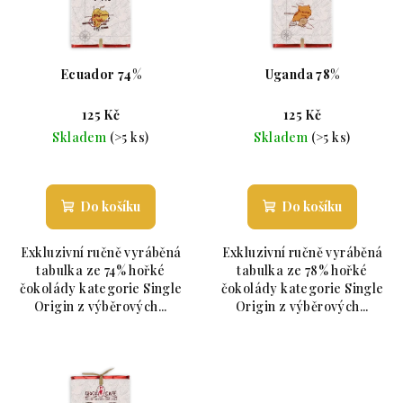
Ecuador 74%
Uganda 78%
125 Kč
125 Kč
Skladem
(>5 ks)
Skladem
(>5 ks)
Průměrné hodnocení produktu je 5,0 z 5 hvězdiče
Průměrné hodnoc
Do košíku
Do košíku
Exkluzivní ručně vyráběná
Exkluzivní ručně vyráběná
tabulka ze 74% hořké
tabulka ze 78% hořké
čokolády kategorie Single
čokolády kategorie Single
Origin z výběrových...
Origin z výběrových...