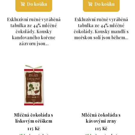
Do košíku
Do košíku
Exkluzivní ručně vyráběná
Exkluzivní ručně vyráběná
tabulka ze 44% mléčné
tabulka ze 44% mléčné
čokolády. Kousky
čokolády. Kousky mandlí s
kandovaného kořene
mořskou solí jsou během...
zázvoru jsou...
Mléčná čokoláda s
Mléčná čokoláda s
lískovým oříškem
kávovými zrny
115 Kč
115 Kč