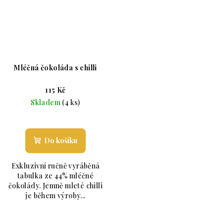
Mléčná čokoláda s chilli
115 Kč
Skladem
(4 ks)
Průměrné hodnocení produktu je 4,3 z 5 hvězdiče
Do košíku
Exkluzivní ručně vyráběná
tabulka ze 44% mléčné
čokolády. Jemně mleté chilli
je během výroby...