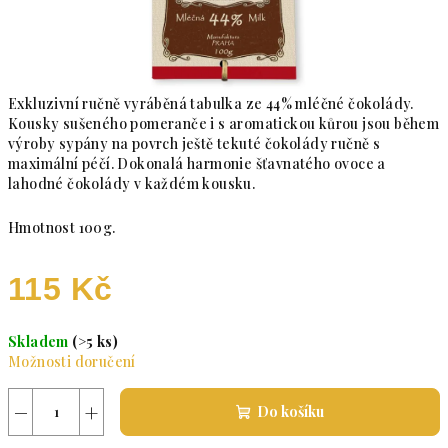
Exkluzivní ručně vyráběná tabulka ze 44% mléčné čokolády.
Kousky sušeného pomeranče i s aromatickou kůrou jsou během
výroby sypány na povrch ještě tekuté čokolády ručně s
maximální péčí. Dokonalá harmonie šťavnatého ovoce a
lahodné čokolády v každém kousku.
Hmotnost 100g.
115 Kč
Měrná cena:
Skladem
(>5 ks)
Možnosti doručení
−
+
Do košíku