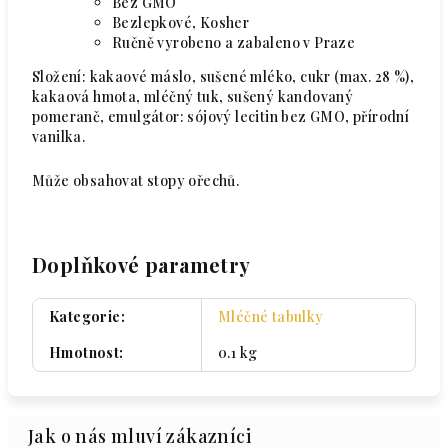
Bez GMO
Bezlepkové, Kosher
Ručně vyrobeno a zabaleno v Praze
Složení: kakaové máslo, sušené mléko, cukr (max. 28 %),
kakaová hmota, mléčný tuk, sušený kandovaný
pomeranč, emulgátor: sójový lecitin bez GMO, přírodní
vanilka.
Může obsahovat stopy ořechů.
Doplňkové parametry
Kategorie
:
Mléčné tabulky
Hmotnost
:
0.1 kg