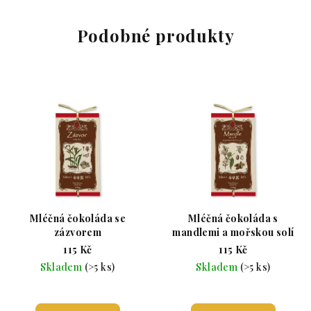
Podobné produkty
Mléčná čokoláda se
Mléčná čokoláda s
zázvorem
mandlemi a mořskou solí
115 Kč
115 Kč
Skladem
(>5 ks)
Skladem
(>5 ks)
Průměrné hodnocení produktu je 4,5 z 5 hvězdiče
Průměrné hodnoc