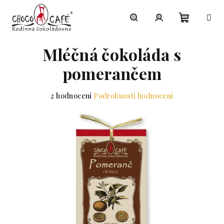
Přejít na obsah
Nákupní
Hledat
Přihlášení
Mléčná čokoláda s
pomerančem
Průměrné hodnocení produktu je 5,0 z 5 hvězdiček.
2 hodnocení
Podrobnosti hodnocení