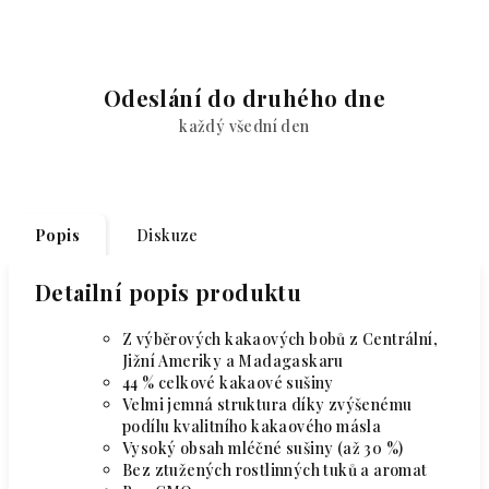
Odeslání do druhého dne
každý všední den
Popis
Diskuze
Detailní popis produktu
Z výběrových kakaových bobů z Centrální,
Jižní Ameriky a Madagaskaru
44 % celkové kakaové sušiny
Velmi jemná struktura díky zvýšenému
podílu kvalitního kakaového másla
Vysoký obsah mléčné sušiny (až 30 %)
Bez ztužených rostlinných tuků a aromat