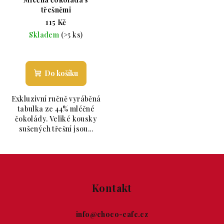
třešněmi
115 Kč
Skladem
(>5 ks)
Průměrné hodnocení produktu je 5,0 z 5 hvězdiče
Do košíku
Exkluzivní ručně vyráběná
tabulka ze 44% mléčné
čokolády. Veliké kousky
sušených třešní jsou...
Zápatí
Kontakt
info
@
choco-cafe.cz