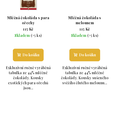
Mléčná čokoláda s para
Mléčná čokoláda s
ořechy
melounem
115 Kč
115 Kč
Skladem
(>5 ks)
Skladem
(>5 ks)
Průměrné hodnocení produktu je 5,0 z 5 hvězdiče
Průměrné hodnoc
Do košíku
Do košíku
Exkluzivní ručně vyráběná
Exkluzivní ručně vyráběná
tabulka ze 44% mléčné
tabulka ze 44% mléčné
čokolády. Kousky
čokolády. Kousky sušeného
exotických para ořechů
svěžího žlutého melounu...
jsou...