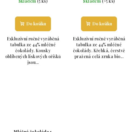
Skladem
(5 ks)
Skladem
(>5 ks)
Průměrné hodnocení produktu je 5,0 z 5 hvězdiče
Průměrné hodnoc
Do košíku
Do košíku
Exkluzivní ručně vyráběná
Exkluzivní ručně vyráběná
tabulka ze 44% mléčné
tabulka ze 44% mléčné
čokolády. Kousky
čokolády. Křehká, čerstvě
oblíbených lískových oříšků
pražená celá zrnka bio...
jsou...
Mléčná čokoláda s