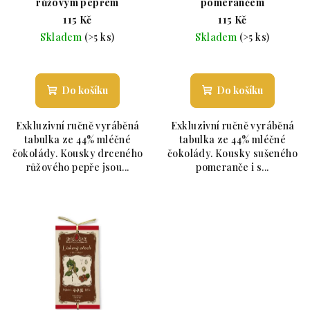
růžovým pepřem
pomerančem
115 Kč
115 Kč
Skladem
(>5 ks)
Skladem
(>5 ks)
Průměrné hodnocení produktu je 5,0 z 5 hvězdiče
Průměrné hodnoc
Do košíku
Do košíku
Exkluzivní ručně vyráběná
Exkluzivní ručně vyráběná
tabulka ze 44% mléčné
tabulka ze 44% mléčné
čokolády. Kousky drceného
čokolády. Kousky sušeného
růžového pepře jsou...
pomeranče i s...