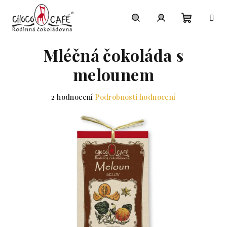
Přejít na obsah
Nákupní
Hledat
Přihlášení
Mléčná čokoláda s
melounem
Průměrné hodnocení produktu je 5,0 z 5 hvězdiček.
2 hodnocení
Podrobnosti hodnocení