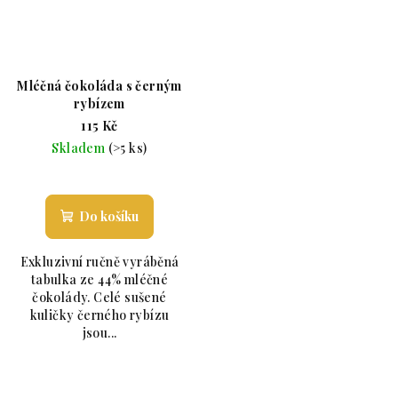
Mléčná čokoláda s černým
rybízem
115 Kč
Skladem
(>5 ks)
Průměrné hodnocení produktu je 5,0 z 5 hvězdiče
Do košíku
Exkluzivní ručně vyráběná
tabulka ze 44% mléčné
čokolády. Celé sušené
kuličky černého rybízu
jsou...