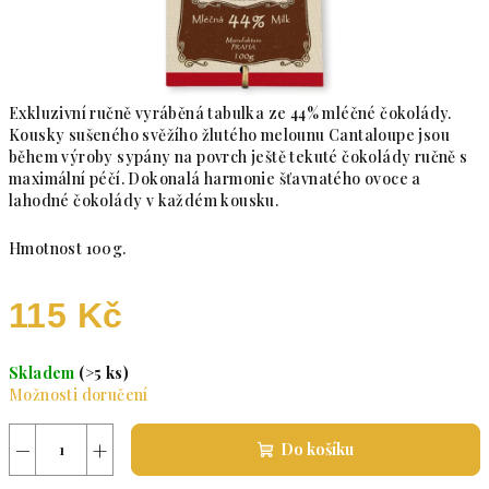
Exkluzivní ručně vyráběná tabulka ze 44% mléčné čokolády.
Kousky sušeného svěžího žlutého melounu Cantaloupe jsou
během výroby sypány na povrch ještě tekuté čokolády ručně s
maximální péčí. Dokonalá harmonie šťavnatého ovoce a
lahodné čokolády v každém kousku.
Hmotnost 100g.
115 Kč
Měrná cena:
Skladem
(>5 ks)
Možnosti doručení
−
+
Do košíku