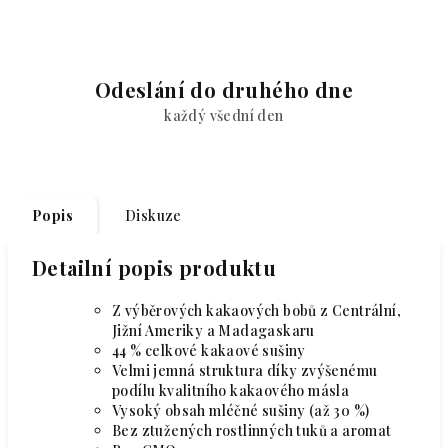
Odeslání do druhého dne
každý všední den
Popis
Diskuze
Detailní popis produktu
Z výběrových kakaových bobů z Centrální,
Jižní Ameriky a Madagaskaru
44 % celkové kakaové sušiny
Velmi jemná struktura díky zvýšenému
podílu kvalitního kakaového másla
Vysoký obsah mléčné sušiny (až 30 %)
Bez ztužených rostlinných tuků a aromat