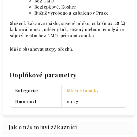
Bez GMO
Bezlepkové, Kosher
Ručně vyrobeno a zabaleno v Praze
Složení: kakaové máslo, sušené mléko, cukr (max. 28 %),
kakaová hmota, mléčný tuk, sušený meloun, emulgátor:
sójový lecitin bez GMO, přírodní vanilka.
Může obsahovat stopy ořechů.
Doplňkové parametry
Kategorie
:
Mléčné tabulky
Hmotnost
:
0.1 kg