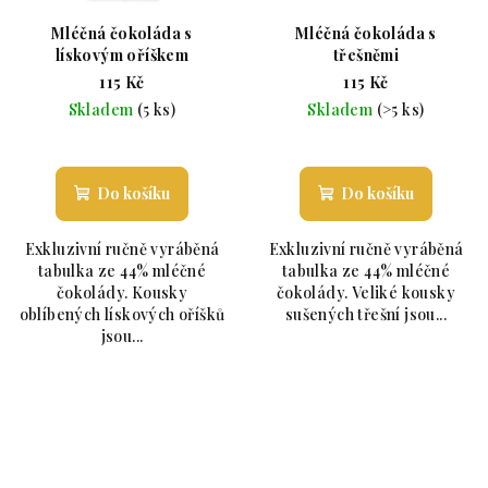
Mléčná čokoláda s
Mléčná čokoláda s
lískovým oříškem
třešněmi
115 Kč
115 Kč
Skladem
(5 ks)
Skladem
(>5 ks)
Průměrné hodnocení produktu je 5,0 z 5 hvězdiče
Průměrné hodnoc
Do košíku
Do košíku
Exkluzivní ručně vyráběná
Exkluzivní ručně vyráběná
tabulka ze 44% mléčné
tabulka ze 44% mléčné
čokolády. Kousky
čokolády. Veliké kousky
oblíbených lískových oříšků
sušených třešní jsou...
jsou...