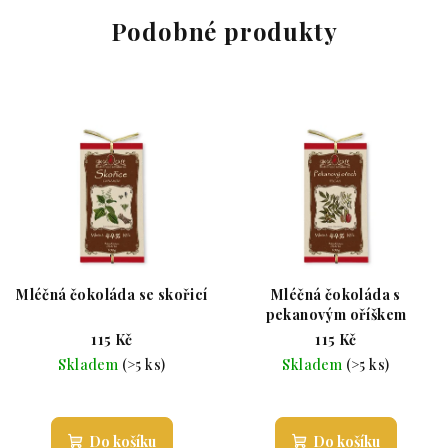
Podobné produkty
Mléčná čokoláda se skořicí
Mléčná čokoláda s
pekanovým oříškem
115 Kč
115 Kč
Skladem
(>5 ks)
Skladem
(>5 ks)
Průměrné hodnocení produktu je 5,0 z 5 hvězdiče
Průměrné hodnoc
Do košíku
Do košíku