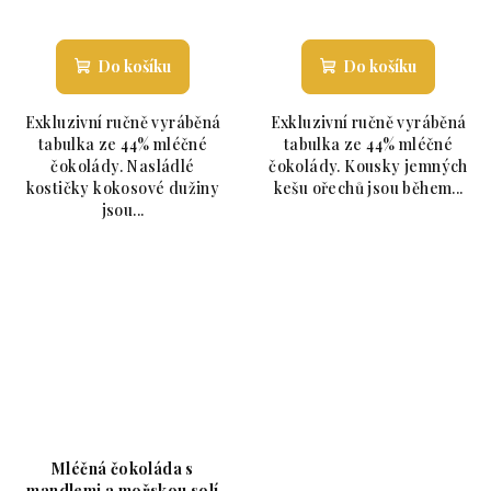
Průměrné hodnocení produktu je 5,0 z 5 hvězdiče
Průměrné hodnoc
Do košíku
Do košíku
Exkluzivní ručně vyráběná
Exkluzivní ručně vyráběná
tabulka ze 44% mléčné
tabulka ze 44% mléčné
čokolády. Nasládlé
čokolády. Kousky jemných
kostičky kokosové dužiny
kešu ořechů jsou během...
jsou...
Mléčná čokoláda s
mandlemi a mořskou solí