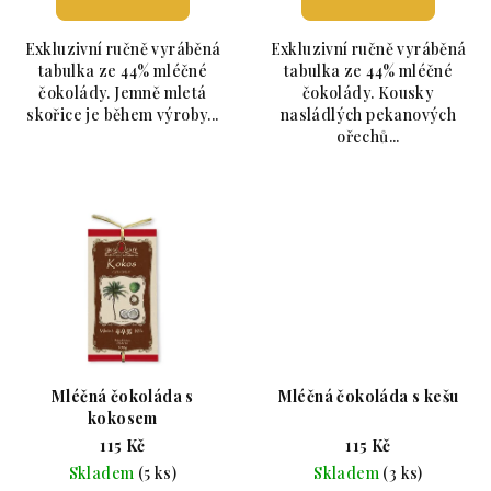
Exkluzivní ručně vyráběná
Exkluzivní ručně vyráběná
tabulka ze 44% mléčné
tabulka ze 44% mléčné
čokolády. Jemně mletá
čokolády. Kousky
skořice je během výroby...
nasládlých pekanových
ořechů...
Mléčná čokoláda s
Mléčná čokoláda s kešu
kokosem
115 Kč
115 Kč
Skladem
(5 ks)
Skladem
(3 ks)