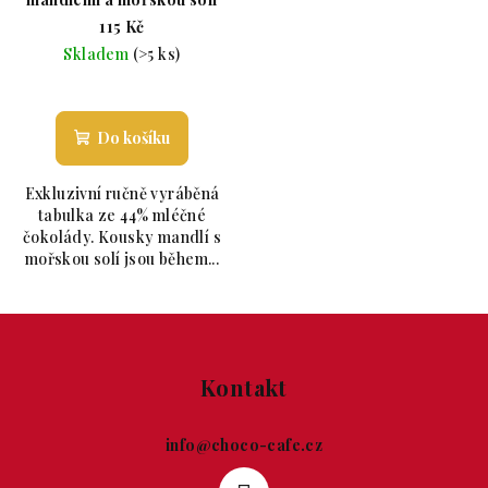
115 Kč
Skladem
(>5 ks)
Průměrné hodnocení produktu je 5,0 z 5 hvězdiče
Do košíku
Exkluzivní ručně vyráběná
tabulka ze 44% mléčné
čokolády. Kousky mandlí s
mořskou solí jsou během...
Zápatí
Kontakt
info
@
choco-cafe.cz