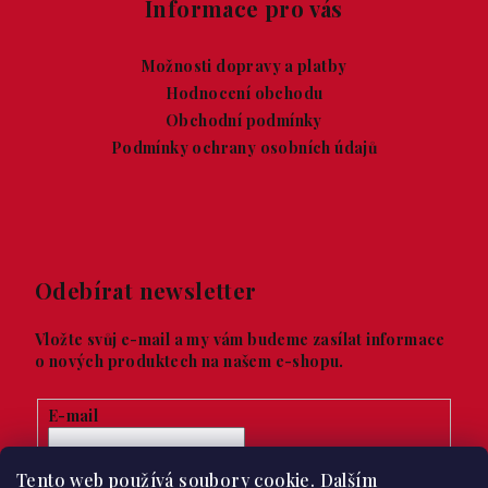
Informace pro vás
Možnosti dopravy a platby
Hodnocení obchodu
Obchodní podmínky
Podmínky ochrany osobních údajů
Odebírat newsletter
Vložte svůj e-mail a my vám budeme zasílat informace
o nových produktech na našem e-shopu.
E-mail
Vložením e-mailu souhlasíte s
podmínkami ochrany
Tento web používá soubory cookie. Dalším
osobních údajů