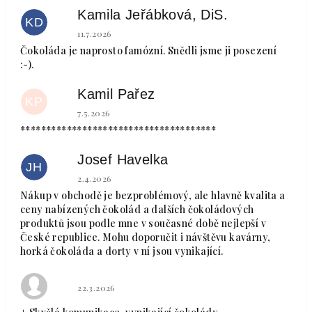
Kamila Jeřábková, DiS.
KD
Hodnocení obchodu je 5 z 5 hvězdiček.
11.7.2026
Čokoláda je naprosto famózní. Snědli jsme ji posezení
:-).
Kamil Pařez
KP
Hodnocení obchodu je 5 z 5 hvězdiček.
7.5.2026
**************************************
Josef Havelka
JH
Hodnocení obchodu je 5 z 5 hvězdiček.
2.4.2026
Nákup v obchodě je bezproblémový, ale hlavně kvalita a
ceny nabízených čokolád a dalších čokoládových
produktů jsou podle mne v současné době nejlepší v
České republice. Mohu doporučit i návštěvu kavárny,
horká čokoláda a dorty v ní jsou vynikající.
Hodnocení obchodu je 5 z 5 hvězdiček.
22.3.2026