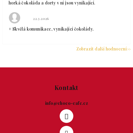
horká čokoláda a dorty v ní jsou vynikající.
Hodnocení obchodu je 5 z 5 hvězdiček.
22.3.2026
+ Skvělá komunikace, vynikající čokolády.
Zobrazit další hodnocení
Zápatí
Kontakt
info
@
choco-cafe.cz