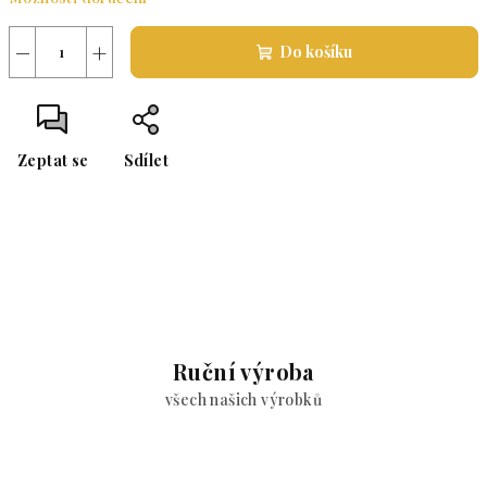
−
+
Do košíku
Zeptat se
Sdílet
Ruční výroba
všech našich výrobků