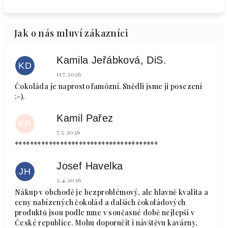
Kamila Jeřábková, DiS.
KD
Hodnocení obchodu je 5 z 5 hvězdiček.
11.7.2026
Čokoláda je naprosto famózní. Snědli jsme ji posezení
:-).
Kamil Pařez
KP
Hodnocení obchodu je 5 z 5 hvězdiček.
7.5.2026
**************************************
Josef Havelka
JH
Hodnocení obchodu je 5 z 5 hvězdiček.
2.4.2026
Nákup v obchodě je bezproblémový, ale hlavně kvalita a
ceny nabízených čokolád a dalších čokoládových
produktů jsou podle mne v současné době nejlepší v
České republice. Mohu doporučit i návštěvu kavárny,