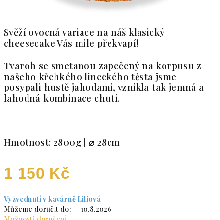
Svěží ovocná variace na náš klasický
cheesecake Vás mile překvapí!
Tvaroh se smetanou zapečený na korpusu z
našeho křehkého lineckého těsta jsme
posypali hustě jahodami, vznikla tak jemná a
lahodná kombinace chutí.
Hmotnost: 2800g
|
⌀ 28cm
1 150 Kč
Měrná cena:
Vyzvednutí v kavárně Liliová
Můžeme doručit do:
10.8.2026
Možnosti doručení