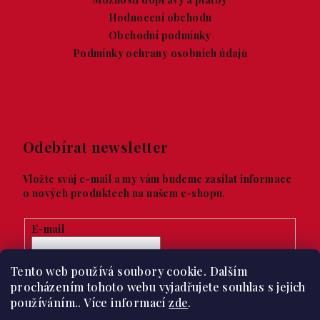
Hodnocení obchodu
Obchodní podmínky
Podmínky ochrany osobních údajů
Odebírat newsletter
Vložte svůj e-mail a my vám budeme zasílat informace
o nových produktech na našem e-shopu.
E-mail
Vložením e-mailu souhlasíte s
podmínkami ochrany
Tento web používá soubory cookie. Dalším
osobních údajů
procházením tohoto webu vyjadřujete souhlas s jejich
používáním.. Více informací
zde
.
Přihlásit se